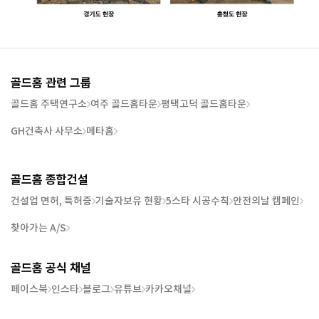
골드홈 관련 그룹
골드홈 주택연구소
여주 골드홈타운
평택고덕 골드홈타운
GH건축사 사무소
메타홈
골드홈 종합건설
건설업 면허, 특허증
기술자보유 현황
5스타 시공수칙
안전의날 캠페인
찾아가는 A/S
골드홈 공식 채널
페이스북
인스타
블로그
유튜브
카카오채널