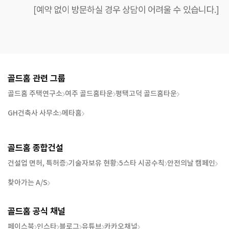
골드홈 관련 그룹
골드홈 주택연구소
여주 골드홈타운
평택고덕 골드홈타운
GH건축사 사무소
메타홈
골드홈 종합건설
건설업 면허, 특허증
기술자보유 현황
5스타 시공수칙
안전의날 캠페인
찾아가는 A/S
골드홈 공식 채널
페이스북
인스타
블로그
유튜브
카카오채널