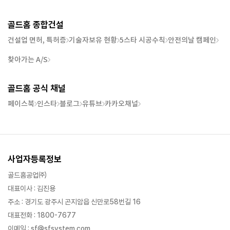
골드홈 종합건설
건설업 면허, 특허증
기술자보유 현황
5스타 시공수칙
안전의날 캠페인
찾아가는 A/S
골드홈 공식 채널
페이스북
인스타
블로그
유튜브
카카오채널
사업자등록정보
골드홈공업㈜
대표이사 : 김진용
주소 : 경기도 광주시 곤지암읍 신만로58번길 16
대표전화 : 1800-7677
이메일 : sf@sfsystem.com