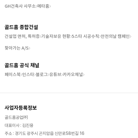
GH건축사 사무소
메타홈
골드홈 종합건설
건설업 면허, 특허증
기술자보유 현황
5스타 시공수칙
안전의날 캠페인
찾아가는 A/S
골드홈 공식 채널
페이스북
인스타
블로그
유튜브
카카오채널
사업자등록정보
골드홈공업㈜
대표이사 : 김진용
주소 : 경기도 광주시 곤지암읍 신만로58번길 16