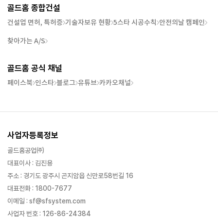
골드홈 종합건설
건설업 면허, 특허증
기술자보유 현황
5스타 시공수칙
안전의날 캠페인
찾아가는 A/S
골드홈 공식 채널
페이스북
인스타
블로그
유튜브
카카오채널
사업자등록정보
골드홈공업㈜
대표이사 : 김진용
주소 : 경기도 광주시 곤지암읍 신만로58번길 16
대표전화 : 1800-7677
이메일 : sf@sfsystem.com
사업자 번호 : 126-86-24384