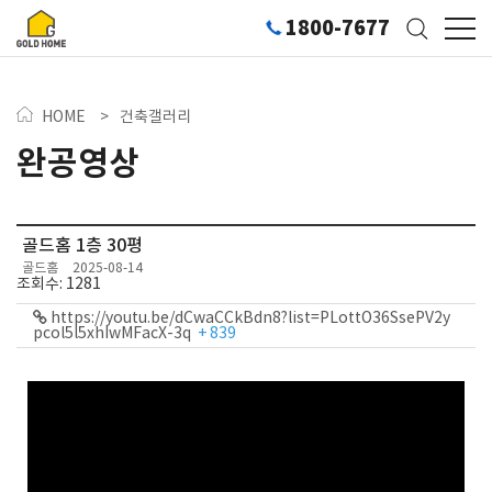
1800-7677
HOME
>
건축갤러리
완공영상
골드홈 1층 30평
골드홈
2025-08-14
조회수: 1281
https://youtu.be/dCwaCCkBdn8?list=PLottO36SsePV2y
pcol5l5xhIwMFacX-3q
+ 839