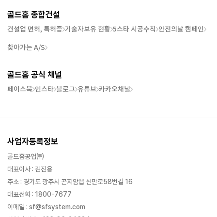
골드홈 종합건설
건설업 면허, 특허증
기술자보유 현황
5스타 시공수칙
안전의날 캠페인
찾아가는 A/S
골드홈 공식 채널
페이스북
인스타
블로그
유튜브
카카오채널
사업자등록정보
골드홈공업㈜
대표이사 : 김진용
주소 : 경기도 광주시 곤지암읍 신만로58번길 16
대표전화 : 1800-7677
이메일 : sf@sfsystem.com