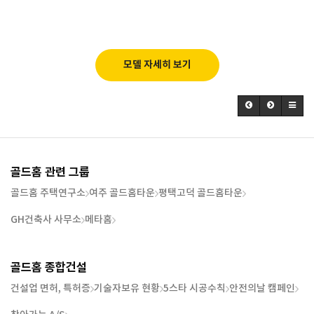
모델 자세히 보기
골드홈 관련 그룹
골드홈 주택연구소
여주 골드홈타운
평택고덕 골드홈타운
GH건축사 사무소
메타홈
골드홈 종합건설
건설업 면허, 특허증
기술자보유 현황
5스타 시공수칙
안전의날 캠페인