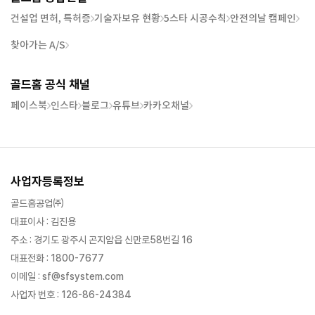
건설업 면허, 특허증
기술자보유 현황
5스타 시공수칙
안전의날 캠페인
찾아가는 A/S
골드홈 공식 채널
페이스북
인스타
블로그
유튜브
카카오채널
사업자등록정보
골드홈공업㈜
대표이사 : 김진용
주소 : 경기도 광주시 곤지암읍 신만로58번길 16
대표전화 : 1800-7677
이메일 : sf@sfsystem.com
사업자 번호 : 126-86-24384