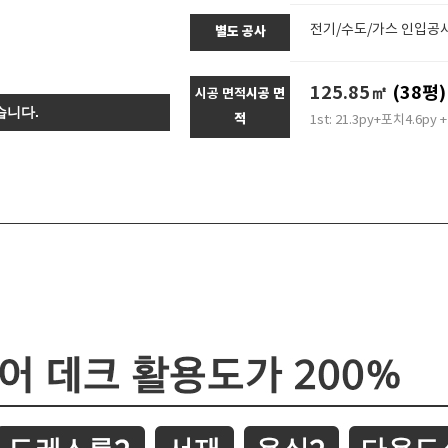
전기/수도/가스 인입공사,
별도 공사
125.85㎡
(38평)
시공 면적
시공 면
습니다.
적
1st: 21.3py+포치4.6py 