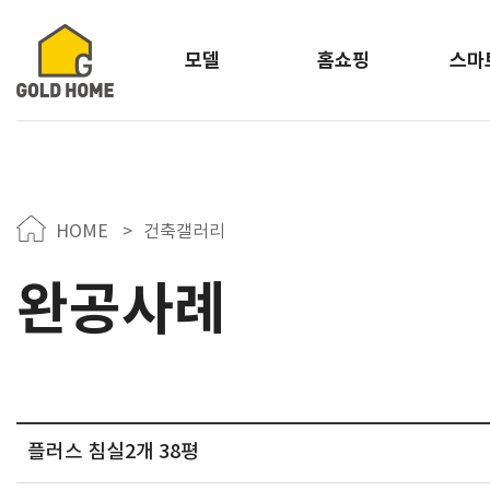
모델
홈쇼핑
스마
HOME
>
건축갤러리
완공사례
플러스 침실2개 38평