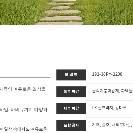
192-30PY-2238
모 델 명
, 가족의 여유로운 일상을
금속지붕마감재, 파벽돌
외부 마감
LX 실크벽지, 강마루
내부 마감
티타임, 바비큐까지 다양하
기초, 골조, 내외부마감,
포함 공사
져 일상 속에서도 여유로운