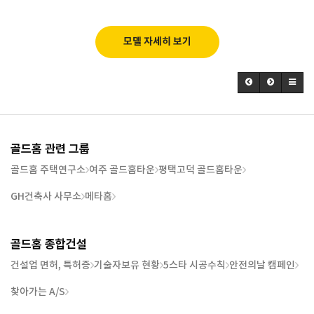
모델 자세히 보기
골드홈 관련 그룹
골드홈 주택연구소
여주 골드홈타운
평택고덕 골드홈타운
GH건축사 사무소
메타홈
골드홈 종합건설
건설업 면허, 특허증
기술자보유 현황
5스타 시공수칙
안전의날 캠페인
찾아가는 A/S