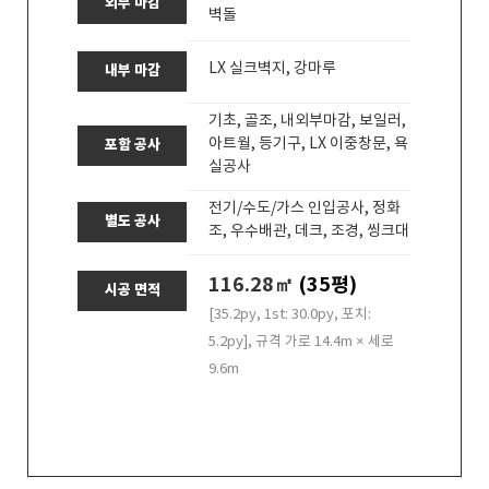
외부 마감
벽돌
LX 실크벽지, 강마루
내부 마감
기초, 골조, 내외부마감, 보일러,
아트월, 등기구, LX 이중창문, 욕
포함 공사
실공사
전기/수도/가스 인입공사, 정화
별도 공사
조, 우수배관, 데크, 조경, 씽크대
116.28㎡
(35평)
시공 면적
[35.2py, 1st: 30.0py, 포치:
5.2py], 규격 가로 14.4m × 세로
9.6m