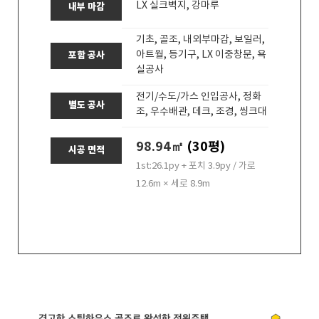
LX 실크벽지, 강마루
내부 마감
기초, 골조, 내외부마감, 보일러,
아트월, 등기구, LX 이중창문, 욕
포함 공사
실공사
전기/수도/가스 인입공사, 정화
별도 공사
조, 우수배관, 데크, 조경, 씽크대
98.94㎡
(30평)
시공 면적
1st:26.1py + 포치 3.9py / 가로
12.6m × 세로 8.9m