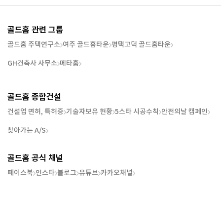
골드홈 관련 그룹
골드홈 주택연구소
여주 골드홈타운
평택고덕 골드홈타운
GH건축사 사무소
메타홈
골드홈 종합건설
건설업 면허, 특허증
기술자보유 현황
5스타 시공수칙
안전의날 캠페인
찾아가는 A/S
골드홈 공식 채널
페이스북
인스타
블로그
유튜브
카카오채널