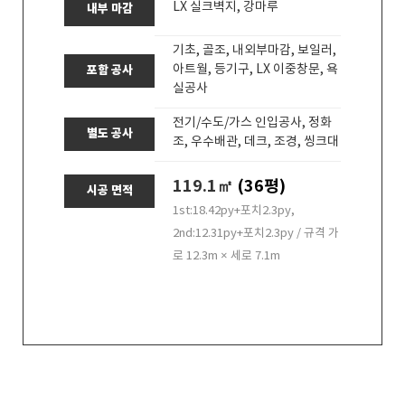
LX 실크벽지, 강마루
내부 마감
기초, 골조, 내외부마감, 보일러,
아트월, 등기구, LX 이중창문, 욕
포함 공사
실공사
전기/수도/가스 인입공사, 정화
별도 공사
조, 우수배관, 데크, 조경, 씽크대
119.1㎡
(36평)
시공 면적
1st:18.42py+포치2.3py,
2nd:12.31py+포치2.3py / 규격 가
로 12.3m × 세로 7.1m