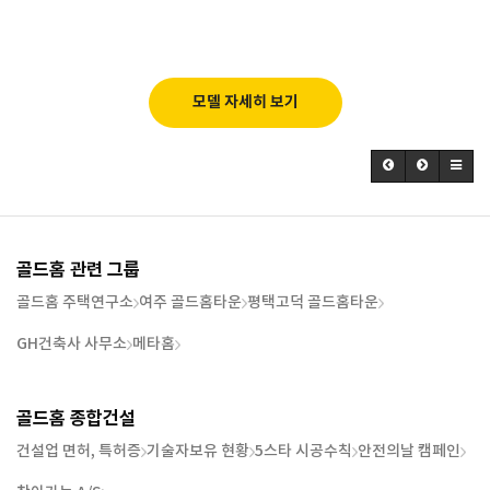
모델 자세히 보기
골드홈 관련 그룹
골드홈 주택연구소
여주 골드홈타운
평택고덕 골드홈타운
GH건축사 사무소
메타홈
골드홈 종합건설
건설업 면허, 특허증
기술자보유 현황
5스타 시공수칙
안전의날 캠페인