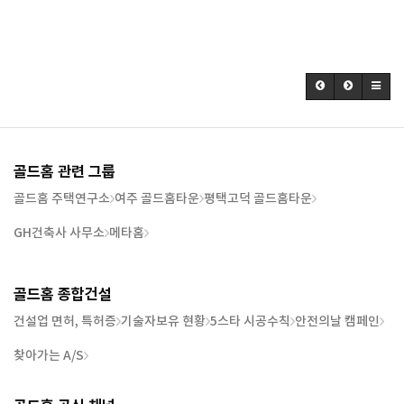
골드홈 관련 그룹
골드홈 주택연구소
여주 골드홈타운
평택고덕 골드홈타운
GH건축사 사무소
메타홈
골드홈 종합건설
건설업 면허, 특허증
기술자보유 현황
5스타 시공수칙
안전의날 캠페인
찾아가는 A/S