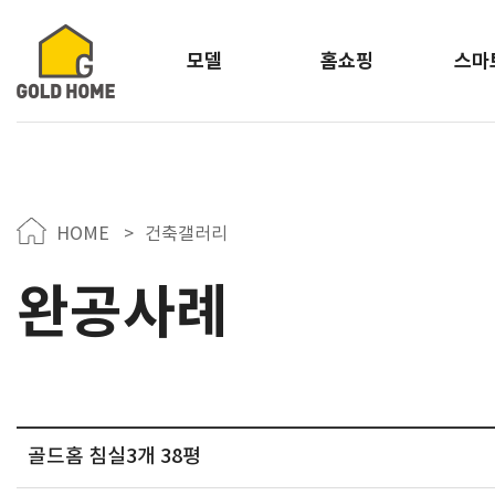
모델
홈쇼핑
스마
HOME
>
건축갤러리
완공사례
골드홈 침실3개 38평