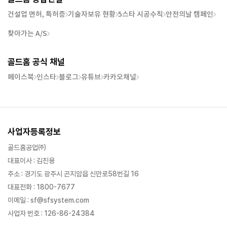
건설업 면허, 특허증
기술자보유 현황
5스타 시공수칙
안전의날 캠페인
찾아가는 A/S
골드홈 공식 채널
페이스북
인스타
블로그
유튜브
카카오채널
사업자등록정보
골드홈공업㈜
대표이사 : 김진용
주소 : 경기도 광주시 곤지암읍 신만로58번길 16
대표전화 : 1800-7677
이메일 : sf@sfsystem.com
사업자 번호 : 126-86-24384