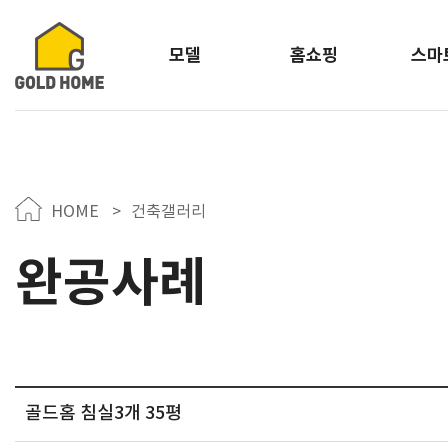
모델
홈쇼핑
스마
HOME
>
건축갤러리
완공사례
골드홈 침실3개 35평