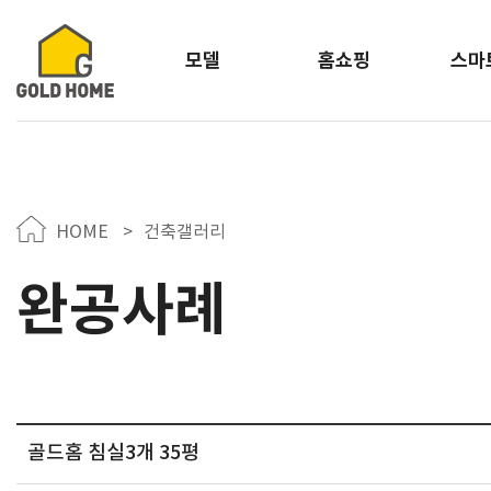
모델
홈쇼핑
스마
HOME
>
건축갤러리
완공사례
골드홈 침실3개 35평