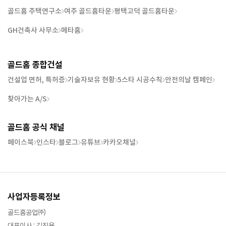
골드홈 주택연구소
여주 골드홈타운
평택고덕 골드홈타운
GH건축사 사무소
메타홈
골드홈 종합건설
건설업 면허, 특허증
기술자보유 현황
5스타 시공수칙
안전의날 캠페인
찾아가는 A/S
골드홈 공식 채널
페이스북
인스타
블로그
유튜브
카카오채널
사업자등록정보
골드홈공업㈜
대표이사 : 김진용