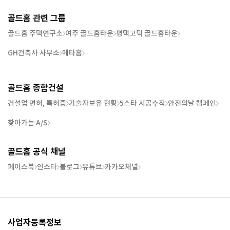
골드홈 관련 그룹
골드홈 주택연구소
여주 골드홈타운
평택고덕 골드홈타운
GH건축사 사무소
메타홈
골드홈 종합건설
건설업 면허, 특허증
기술자보유 현황
5스타 시공수칙
안전의날 캠페인
찾아가는 A/S
골드홈 공식 채널
페이스북
인스타
블로그
유튜브
카카오채널
사업자등록정보