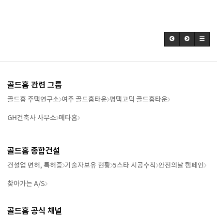
골드홈 관련 그룹
골드홈 주택연구소
여주 골드홈타운
평택고덕 골드홈타운
GH건축사 사무소
메타홈
골드홈 종합건설
건설업 면허, 특허증
기술자보유 현황
5스타 시공수칙
안전의날 캠페인
찾아가는 A/S
골드홈 공식 채널