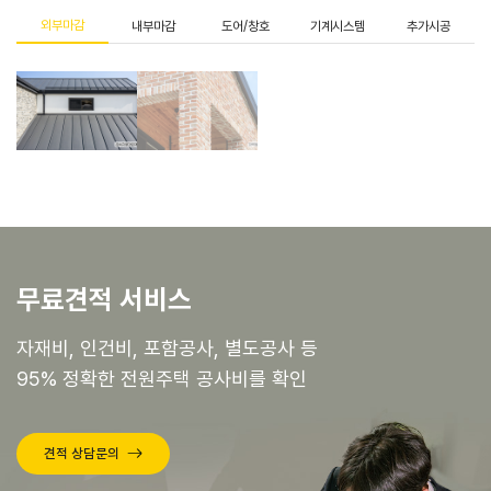
외부마감
내부마감
도어/창호
기계시스템
추가시공
무료견적 서비스
자재비, 인건비, 포함공사, 별도공사 등
95% 정확한 전원주택 공사비를 확인
견적 상담문의