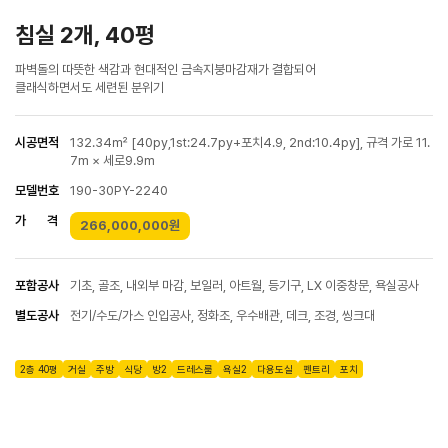
침실 2개, 40평
파벽돌의 따뜻한 색감과 현대적인 금속지붕마감재가 결합되어
클래식하면서도 세련된 분위기
시공면적
132.34㎡ [40py,1st:24.7py+포치4.9, 2nd:10.4py], 규격 가로 11.
7m × 세로9.9m
모델번호
190-30PY-2240
가 격
266,000,000원
포함공사
기초, 골조, 내외부 마감, 보일러, 아트월, 등기구, LX 이중창문, 욕실공사
별도공사
전기/수도/가스 인입공사, 정화조, 우수배관, 데크, 조경, 씽크대
2층 40평
거실
주방
식당
방2
드레스룸
욕실2
다용도실
펜트리
포치