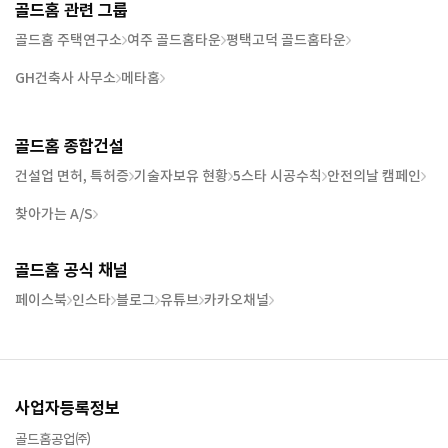
골드홈 관련 그룹
골드홈 주택연구소
여주 골드홈타운
평택고덕 골드홈타운
GH건축사 사무소
메타홈
골드홈 종합건설
건설업 면허, 특허증
기술자보유 현황
5스타 시공수칙
안전의날 캠페인
찾아가는 A/S
골드홈 공식 채널
페이스북
인스타
블로그
유튜브
카카오채널
사업자등록정보
골드홈공업㈜