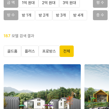
금 액
평 수
1억 원대
2억 원대
3억 원대
방 수
층 수
방 1개
방 2개
방 3개
방 4개
187
모델 검색 결과
골드홈
플러스
프로방스
전체