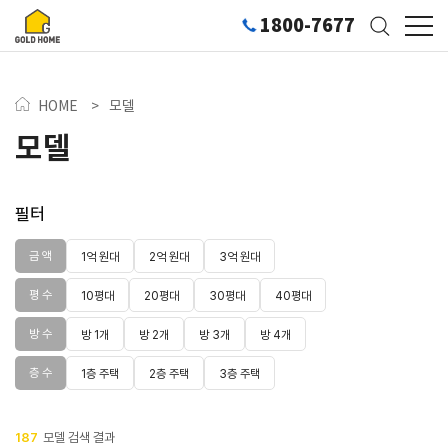
1800-7677
HOME
>
모델
모델
필터
금 액
1억 원대
2억 원대
3억 원대
평 수
10평대
20평대
30평대
40평대
방 수
방 1개
방 2개
방 3개
방 4개
층 수
1층 주택
2층 주택
3층 주택
187
모델 검색 결과