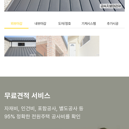
외부마감
내부마감
도어/창호
기계시스템
추가시공
무료견적 서비스
자재비, 인건비, 포함공사, 별도공사 등
95% 정확한 전원주택 공사비를 확인