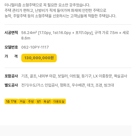
미니멀리즘 소형주택으로 꼭 필요한 요소만 갖추었습니다.
주택 관리가 편하고, 난방비가 적게 들어가며 화재에 안전한 주택으로
농막, 주말주택 등의 소형주택을 선호하시는 고객님들께 적합한 주택입니다.
시공면적
56.24㎡ [17.0py, 1st:16.0py + 포치1.0py], 규격 가로 7.5m × 세로
8.6m
모델번호
062-10PY-1117
가 격
130,000,000원
포함공사
기초, 골조, 내외부 마감, 보일러, 아트월, 등기구, LX 이중창문, 욕실공사
별도공사
전기/수도/가스 인입공사, 정화조, 우수배관, 데크, 조경, 씽크대
1층 17평
거실
주방
방1
욕실1
다용도실