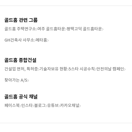
골드홈 관련 그룹
골드홈 주택연구소
여주 골드홈타운
평택고덕 골드홈타운
GH건축사 사무소
메타홈
골드홈 종합건설
건설업 면허, 특허증
기술자보유 현황
5스타 시공수칙
안전의날 캠페인
찾아가는 A/S
골드홈 공식 채널
페이스북
인스타
블로그
유튜브
카카오채널