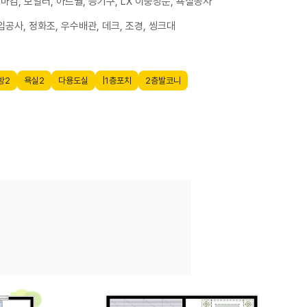
 마감, 보일러, 아트월, 등기구, LX 이중창문, 욕실공사
공사, 정화조, 우수배관, 데크, 조경, 씽크대
방2
욕실2
다용도실
|1층포치
2층발코니