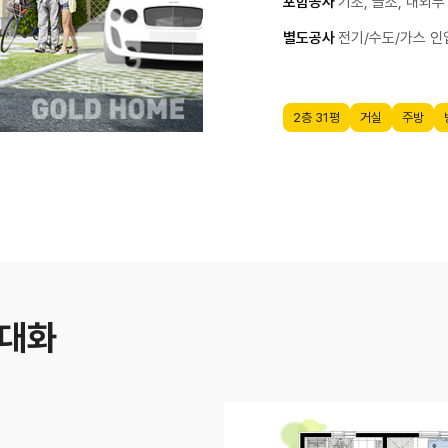
포함공사
기초, 골조, 내외부
별도공사
전기/수도/가스 인입
2층 31평
거실
주방
극대화