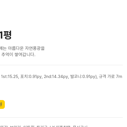
31평
낮에는 아름다운 자연풍광을
 추억이 쌓여갑니다.
 1st:15.25, 포치:0.91py, 2nd:14.34py, 발코니:0.91py), 규격 가로 7m
원