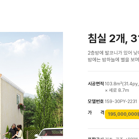
침실 2개, 
2층방에 발코니가 있어 
밤에는 밤하늘에 별을 보며
시공면적
103.8㎡(31.4py,
× 세로 8.7m
모델번호
159-30PY-2231
가 격
195,000,000