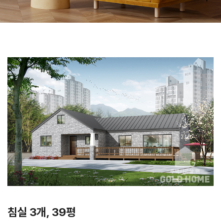
침실 3개, 39평