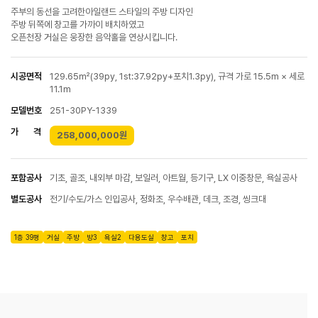
주부의 동선을 고려한아일랜드 스타일의 주방 디자인
주방 뒤쪽에 창고를 가까이 배치하였고
오픈천장 거실은 웅장한 음악홀을 연상시킵니다.
시공면적
129.65㎡(39py, 1st:37.92py+포치1.3py), 규격 가로 15.5m × 세로
11.1m
모델번호
251-30PY-1339
가 격
258,000,000원
포함공사
기초, 골조, 내외부 마감, 보일러, 아트월, 등기구, LX 이중창문, 욕실공사
별도공사
전기/수도/가스 인입공사, 정화조, 우수배관, 데크, 조경, 씽크대
1층 39평
거실
주방
방3
욕실2
다용도실
창고
포치