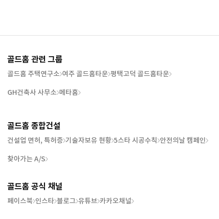
골드홈 관련 그룹
골드홈 주택연구소
여주 골드홈타운
평택고덕 골드홈타운
GH건축사 사무소
메타홈
골드홈 종합건설
건설업 면허, 특허증
기술자보유 현황
5스타 시공수칙
안전의날 캠페인
찾아가는 A/S
골드홈 공식 채널
페이스북
인스타
블로그
유튜브
카카오채널