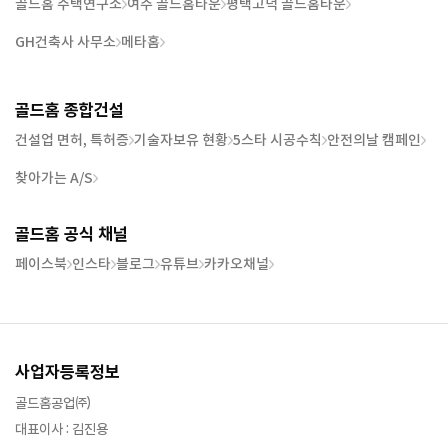
골드홈 주택연구소
여주 골드홈타운
평택고덕 골드홈타운
GH건축사 사무소
메타홈
골드홈 종합건설
건설업 면허, 특허증
기술자보유 현황
5스타 시공수칙
안전의날 캠페인
찾아가는 A/S
골드홈 공식 채널
페이스북
인스타
블로그
유튜브
카카오채널
사업자등록정보
골드홈공업㈜
대표이사 : 김진용