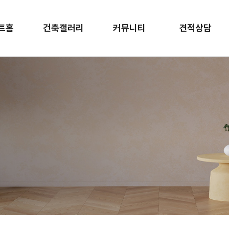
트홈
건축갤러리
커뮤니티
견적상담