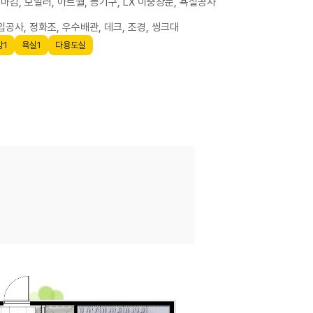
 마감, 보일러, 아트월, 등기구, LX 이중창문, 욕실공사
공사, 정화조, 우수배관, 데크, 조경, 씽크대
방1
욕실1
다용도실