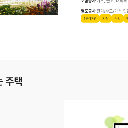
포함공사
기초, 골조, 내외부
별도공사
전기/수도/가스 인입
1층 17평
거실
주방
는 주택