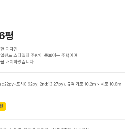
36평
려한 디자인
아일랜드 스타일의 주방이 돋보이는 주택이며
실을 배치하였습니다.
st:22py+포치0.62py, 2nd:13.27py), 규격 가로 10.2m × 세로 10.8m
6
0원