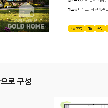
포함공사
기초, 골조, 내외부
별도공사
별도공사 전기/수도
2층 36평
거실
주방
간으로 구성