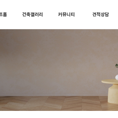
트홈
건축갤러리
커뮤니티
견적상담