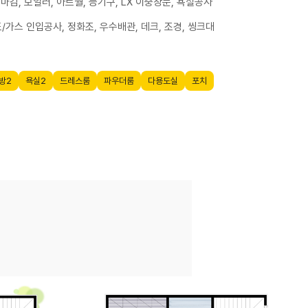
 마감, 보일러, 아트월, 등기구, LX 이중창문, 욕실공사
/가스 인입공사, 정화조, 우수배관, 데크, 조경, 씽크대
방2
욕실2
드레스룸
파우더룸
다용도실
포치