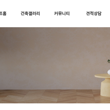
트홈
건축갤러리
커뮤니티
견적상담