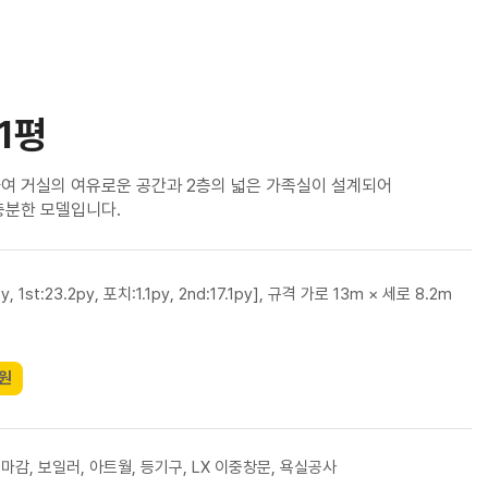
41평
여 거실의 여유로운 공간과 2층의 넓은 가족실이 설계되어
충분한 모델입니다.
y, 1st:23.2py, 포치:1.1py, 2nd:17.1py], 규격 가로 13m × 세로 8.2m
1
0원
 마감, 보일러, 아트월, 등기구, LX 이중창문, 욕실공사