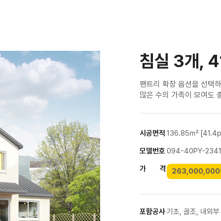
침실 3개, 
팬트리 확장 옵션을 선택하
많은 수의 가족이 모여도 
시공면적
136.85㎡ [41.4p
모델번호
094-40PY-234
가 격
263,000,00
포함공사
기초, 골조, 내외부