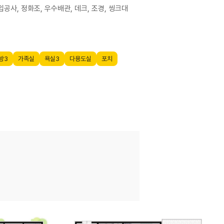
공사, 정화조, 우수배관, 데크, 조경, 씽크대
방3
가족실
욕실3
다용도실
포치