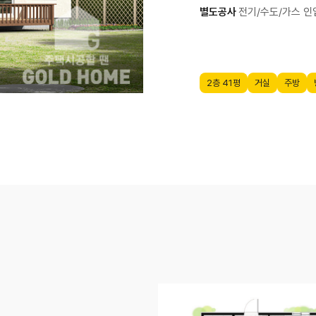
별도공사
전기/수도/가스 인입
2층 41평
거실
주방